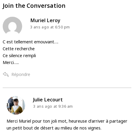
Join the Conversation
says:
Muriel Leroy
3 ans ago
at 6:50 pm
C est tellement emouvant….
Cette recherche
Ce silence rempli
Merci…..
Répondre
says:
Julie Lecourt
3 ans ago
at 9:36 am
Merci Muriel pour ton joli mot, heureuse d’arriver à partager
un petit bout de désert au milieu de nos vignes.