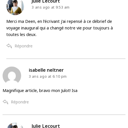
says:
Julie Lecourt
3 ans ago
at 9:53 am
Merci ma Deen, en l’écrivant j’ai repensé à ce débrief de
voyage inaugural qui a changé notre vie pour toujours à
toutes les deux.
Répondre
says:
isabelle neltner
3 ans ago
at 6:10 pm
Magnifique article, bravo mon Julot! Isa
Répondre
says:
Julie Lecourt