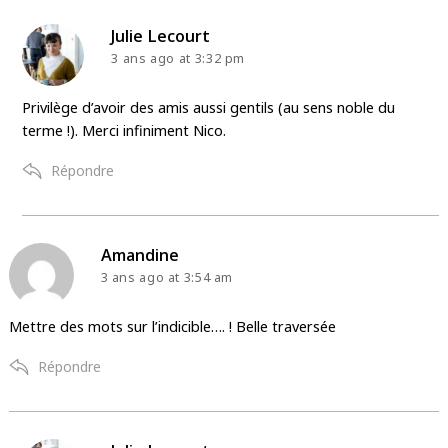
says:
Julie Lecourt
3 ans ago
at 3:32 pm
Privilège d’avoir des amis aussi gentils (au sens noble du
terme !). Merci infiniment Nico.
Répondre
says:
Amandine
3 ans ago
at 3:54 am
Mettre des mots sur l’indicible…. ! Belle traversée
Répondre