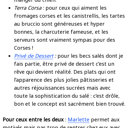
Terra Corsa
: pour ceux qui aiment les
fromages corses et les canistrellis, les tartes
au bruccio sont généreuses et hyper
bonnes, la charcuterie fameuse, et les
serveurs sont vraiment sympas pour des
Corses !
Privé de Dessert
:
pour les becs salés dont je
Search
fais partie, être privé de dessert c’est un
for:
rêve qui devient réalité. Des plats qui ont
l’apparence des plus jolies pâtisseries et
autres réjouissances sucrées mais avec
toute la sophistication du salé : c’est drôle,
bon et le concept est sacrément bien trouvé.
Pour ceux entre les deux
:
Marlette
permet aux
motivés mais pas trop de rentrer chez eux avec